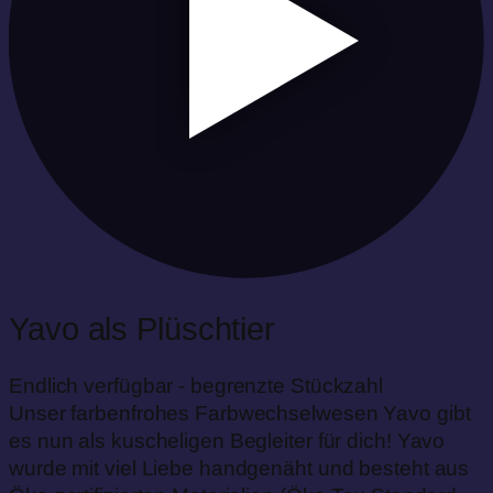
Yavo als Plüschtier
Endlich verfügbar - begrenzte Stückzahl
Unser farbenfrohes Farbwechselwesen Yavo gibt
es nun als kuscheligen Begleiter für dich! Yavo
wurde mit viel Liebe handgenäht und besteht aus