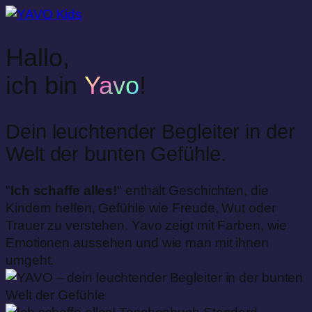
Hallo,
ich bin
Yavo
!
Dein leuchtender Begleiter in der
Welt der bunten Gefühle.
"
Ich schaffe alles!
" enthält Geschichten, die
Kindern helfen, Gefühle wie Freude, Wut oder
Trauer zu verstehen. Yavo zeigt mit Farben, wie
Emotionen aussehen und wie man mit ihnen
umgeht.