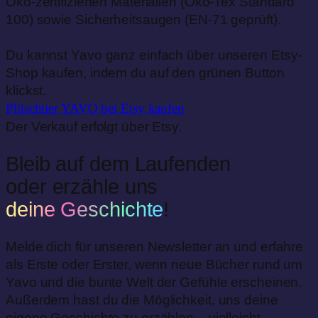
Öko-zertifizierten Materialien (Öko-Tex Standard
100) sowie Sicherheitsaugen (EN-71 geprüft).
Du kannst Yavo ganz einfach über unseren Etsy-
Shop kaufen, indem du auf den grünen Button
klickst.
Plüschtier YAVO
bei Etsy kaufen
Der Verkauf erfolgt über Etsy.
Bleib auf dem Laufenden
oder erzähle uns
deine Geschichte
!
Melde dich für unseren Newsletter an und erfahre
als Erste oder Erster, wenn neue Bücher rund um
Yavo und die bunte Welt der Gefühle erscheinen.
Außerdem hast du die Möglichkeit, uns deine
eigene Geschichte zu erzählen – vielleicht